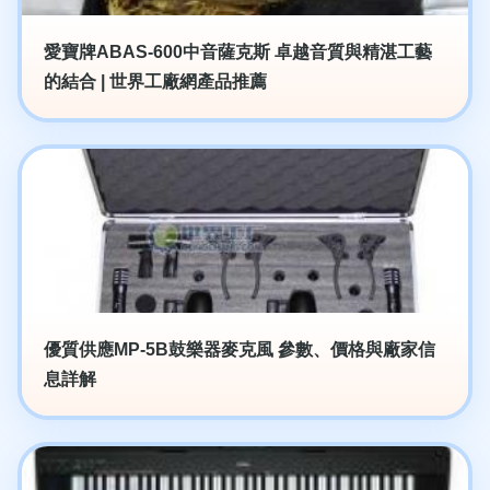
愛寶牌ABAS-600中音薩克斯 卓越音質與精湛工藝
的結合 | 世界工廠網產品推薦
優質供應MP-5B鼓樂器麥克風 參數、價格與廠家信
息詳解