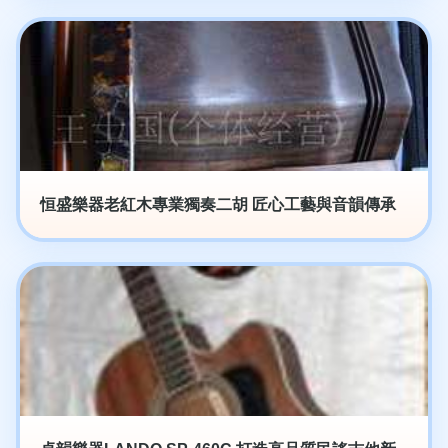
恒盛樂器老紅木專業獨奏二胡 匠心工藝與音韻傳承