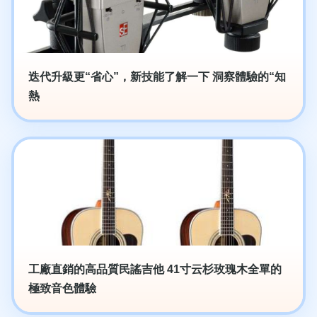
迭代升級更“省心”，新技能了解一下 洞察體驗的“知
熱
工廠直銷的高品質民謠吉他 41寸云杉玫瑰木全單的
極致音色體驗