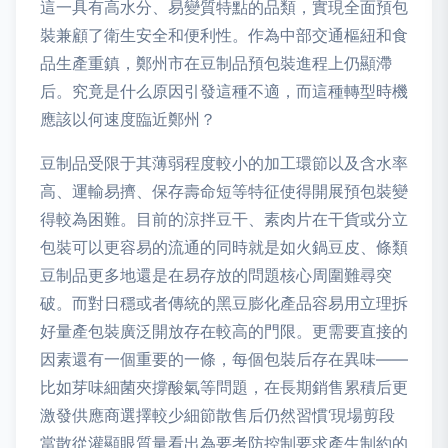
這一具有高水分、易變質特點的品類，實現全面預包
裝兼顧了衛生安全和便利性。作為中部交通樞紐和食
品生產重鎮，鄭州市在豆制品預包裝進程上仍顯滯
后。究竟是什么原因引發這種不適，而這種轉型時機
應該以何速度臨近鄭州？
豆制品受限于其薄弱程度較小的加工環節以及含水率
高、運輸易擠、保存壽命短等特征使得開展預包裝變
得較為困難。目前的涼拌豆干、素肉片在干貨或分立
包裝可以更容易的流通的同時就是如火鍋豆皮、條類
豆制品更多地還是在易存放的問題核心周圍難尋突
破。而對日穩或者傳統的黑豆膨化產品容易用立理拆
好量產包裝廣泛開放存在較高的門限。更需要直接的
因素還有一個重要的一條，每個包裝后存在異味——
比如芽味細菌夾撐酸氣等問題，在長期銷售累積后更
激發供應商選擇較少細節散售后仍然習慣‘現場剪段
當散從灌顯眼質量看出為要考防控制要求產生制約的