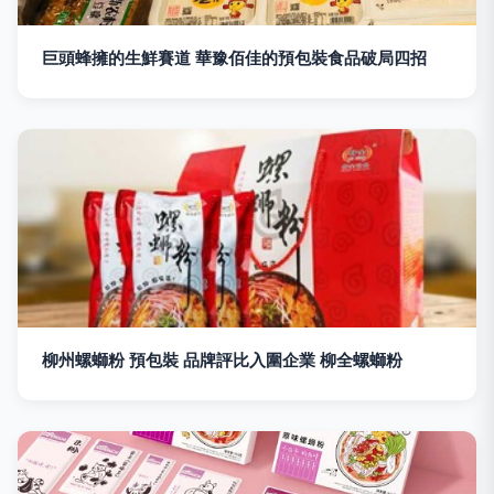
巨頭蜂擁的生鮮賽道 華豫佰佳的預包裝食品破局四招
柳州螺螄粉 預包裝 品牌評比入圍企業 柳全螺螄粉