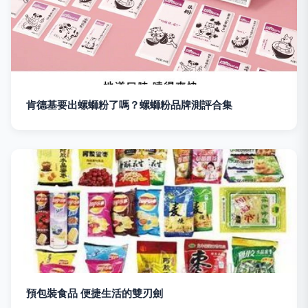
肯德基要出螺螄粉了嗎？螺螄粉品牌測評合集
預包裝食品 便捷生活的雙刃劍