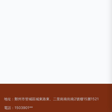
地址：鄭州市管城區城東路東、二里崗南街南2號樓15層1521
電話：1503901**